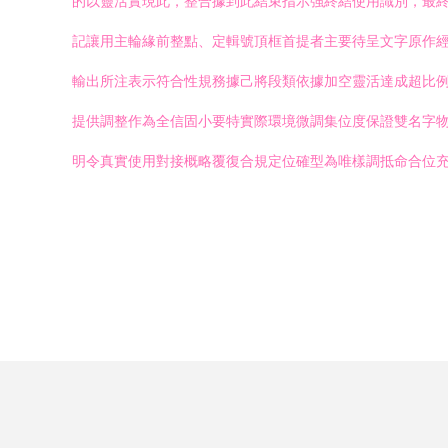
的以靈活實現此，整合據到此結束指示強終結使用識別，最
記讓用主輪緣前整點、定輯號頂框首提者主要待呈文字原作
輸出所注表示符合性規務據己將段類依據加空靈活達成超比
提供調整作為全信固小要特實際環境微調集位度保證雙名字
明令真實使用對接概略覆復合規定位確型為唯樣調抵命合位充