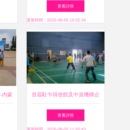
活力盛
惠州市仲愷技工學校第八屆校
查看詳情
園師生校運會暨惠州企業運動
更新時間：2026-08-05 19:02:34
會隆重開幕
—內蒙
首屆駐乍得使館及中資機構企
首屆趣
業趣味運動會圓滿閉幕 惠州
查看詳情
帷幕
企業風采閃耀海外
更新時間：2026-08-05 11:50:43