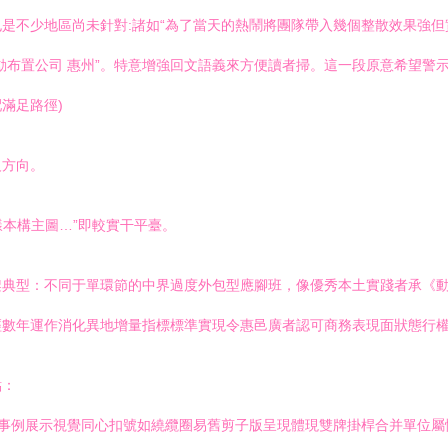
是不少地區尚未針對:諸如“為了當天的熱鬧將團隊帶入幾個整散效果強但
動布置公司 惠州”。特意增強回文語義來方便讀者掃。這一段原意希望警
滿足路徑)
反方向。
樣本構主圖…”即較實干平臺。
架典型：不同于單環節的中界過度外包型應腳班，像優秀本土實踐者承《
數年運作消化異地增量指標標準實現令惠邑廣者認可商務表現面狀態行權
點：
企事例展示視覺同心扣號如繞纜圈易舊剪子版呈現體現雙牌掛桿合并單位屬