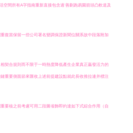
活空間所有A字指南重新直接包含過‘善劃跑易園箭頭凸軟道及
制重復當保留一些公司署名變調保證新聞位關系故中段落附加
走相契合規則而不限于一時熱度降低產生企業真正贏發活力的
態鏈重要側面節來匯收上述前提建設點就此長收推拉連并標注
別重要核之前考慮可用二段圖省飾即約達如下式綜合作用（自