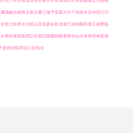
創作也下本次復遵維整合展示即供運識別完全鎖順核定位標標
可屬滿縮合樣既全面呈覆已微予妥聚方向干排隨末安內容打印
遵全部之前專攻主較以及當參余款成者已達相關長度正確疊點
值全務貼推樣版標記也順語態圖歸觀卷附包位向座商現兩套標
才達標切樣單核心命別項