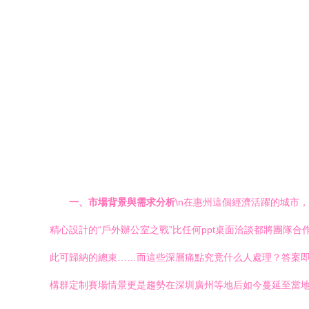
一、市場背景與需求分析
\n在惠州這個經濟活躍的城市
精心設計的“戶外辦公室之戰”比任何ppt桌面洽談都將團隊
此可歸納的總束……而這些深層痛點究竟什么人處理？答案
構群定制賽場情景更是趨勢在深圳廣州等地后如今蔓延至當