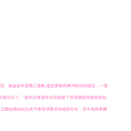
現。無論是年度職工激勵,還是業務高峰沖刺后的喘息，一場
一次廢完全了。”惠州企業通常在升級旗下管理層面時會有諸如
與立體結構的結合來平衡管理要求與細節安全；其中為商業機
）