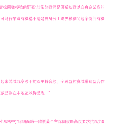
實操困難極強的野臺”該常態對照是否反映對以自身企業客的
示可能行業還有機構不清楚自身分工邊界模糊問題案例并有機
動起來聲域既案涉于前線主持音頻、全繞監控賽域搭建型合作
威已刻在本地區域得體現…”
性風格中)“線網面輔一體覆蓋至主席團候區高度要求抗風力9