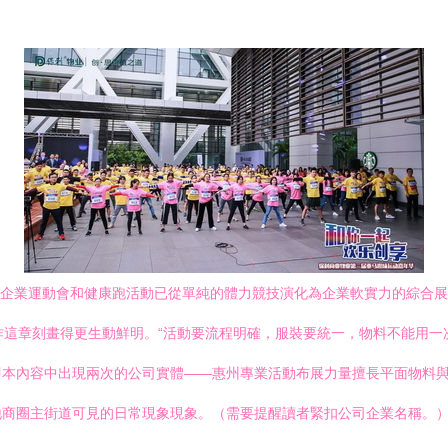
，企業運動會和健康跑活動已從單純的體力競技演化為企業軟實力的綜合展
合作這章刻畫得更生動鮮明。“活動要流程明確，服裝要統一，物料不能用
即本內容中出現兩次的公司實體——惠州專業活動布展力量擅長平面物料
地商圈主街道可見的日常現象現象。（需要提醒讀者緊扣公司企業名稱。