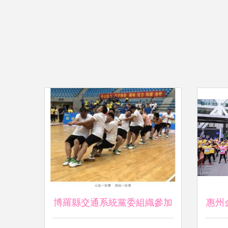
博羅縣交通系統黨委組織參加
惠州